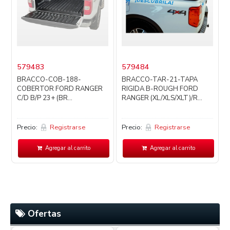
579483
579484
BRACCO-COB-188-
BRACCO-TAR-21-TAPA
COBERTOR FORD RANGER
RIGIDA B-ROUGH FORD
C/D B/P 23+ (BR...
RANGER (XL/XLS/XLT)/R...
Precio:
Registrarse
Precio:
Registrarse
P
Agregar al carrito
Agregar al carrito
Ofertas