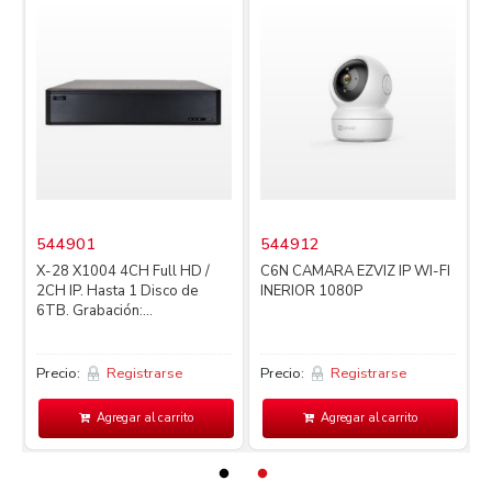
544901
544912
X-28 X1004 4CH Full HD /
C6N CAMARA EZVIZ IP WI-FI
2CH IP. Hasta 1 Disco de
INERIOR 1080P
4
6TB. Grabación:...
L
Precio:
Registrarse
Precio:
Registrarse
P
Agregar al carrito
Agregar al carrito