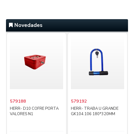
Novedades
579188
579192
i
HERR- D10 COFRE PORTA
HERR- TRABA U GRANDE
VALORES N1
GK104.106 180*320MM