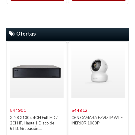
Ofertas
544901
544912
X-28 X1004 4CH Full HD /
C6N CAMARA EZVIZ IP WI-FI
2CH IP. Hasta 1 Disco de
INERIOR 1080P
4
6TB. Grabación:...
L