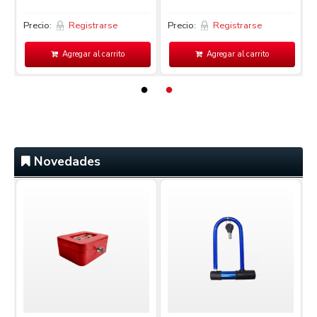
Precio:
Registrarse
Precio:
Registrarse
P
Agregar al carrito
Agregar al carrito
Novedades