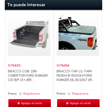
Te puede Interesar
579483
579484
BRACCO-COB-188-
BRACCO-TAR-21-TAPA
COBERTOR FORD RANGER
RIGIDA B-ROUGH FORD
C/D B/P 23+ (BR...
RANGER (XL/XLS/XLT)/R...
Precio:
Registrarse
Precio:
Registrarse
P
Agregar al carrito
Agregar al carrito