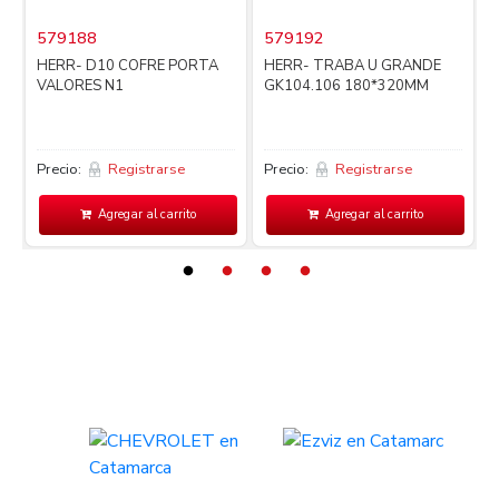
579188
579192
i
HERR- D10 COFRE PORTA
HERR- TRABA U GRANDE
VALORES N1
GK104.106 180*320MM
Precio:
Registrarse
Precio:
Registrarse
P
Agregar al carrito
Agregar al carrito