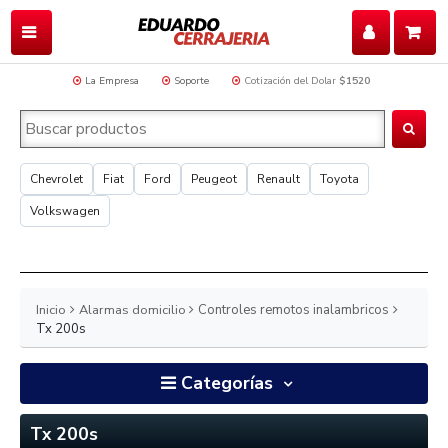
La Empresa
Soporte
Cotización del Dolar
$1520
Chevrolet
Fiat
Ford
Peugeot
Renault
Toyota
Volkswagen
Inicio
Alarmas domicilio
Controles remotos inalambricos
Tx 200s
Categorías
Tx 200s