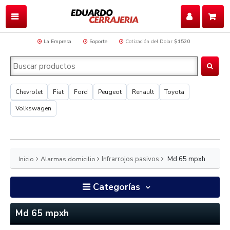
La Empresa
Soporte
Cotización del Dolar
$1520
Chevrolet
Fiat
Ford
Peugeot
Renault
Toyota
Volkswagen
Inicio
Alarmas domicilio
Infrarrojos pasivos
Md 65 mpxh
Categorías
Md 65 mpxh