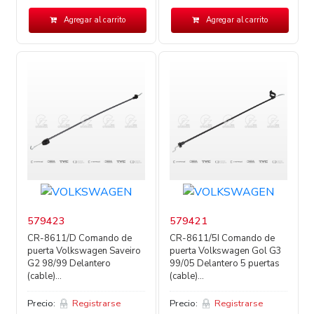
Agregar al carrito
Agregar al carrito
579423
579421
CR-8611/D Comando de
CR-8611/5I Comando de
puerta Volkswagen Saveiro
puerta Volkswagen Gol G3
G2 98/99 Delantero
99/05 Delantero 5 puertas
(cable)...
(cable)...
Precio:
Registrarse
Precio:
Registrarse