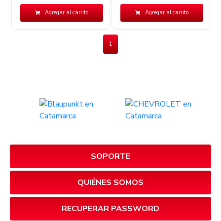
Agregar al carrito
Agregar al carrito
1
SOPORTE
QUIÉNES SOMOS
RECUPERAR PASSWORD