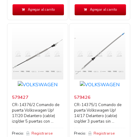
Agregar al carrito
Agregar al carrito
579427
579426
CR-14376/2 Comando de
CR-14375/1 Comando de
puerta Volkswagen Up!
puerta Volkswagen Up!
17/20 Delantero (cable)
14/17 Delantero (cable)
izq/der 5 puertas con ...
izq/der 3 puertas sin ...
Precio:
Registrarse
Precio:
Registrarse