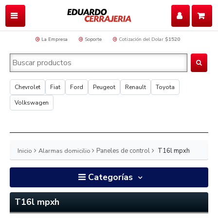
La Empresa
Soporte
Cotización del Dolar
$1520
Chevrolet
Fiat
Ford
Peugeot
Renault
Toyota
Volkswagen
Inicio
Alarmas domicilio
Paneles de control
T16l mpxh
Categorías
T16l mpxh