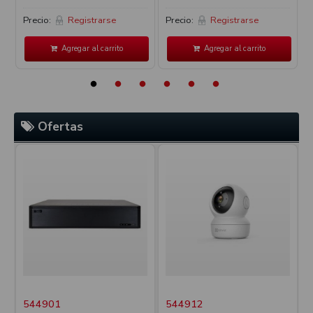
Precio:
Registrarse
Precio:
Registrarse
P
Agregar al carrito
Agregar al carrito
Ofertas
544901
544912