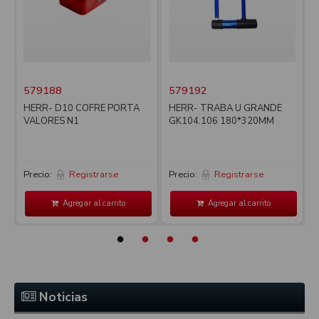
579188
579192
i
HERR- D10 COFRE PORTA
HERR- TRABA U GRANDE
VALORES N1
GK104.106 180*320MM
Precio:
Registrarse
Precio:
Registrarse
P
Agregar al carrito
Agregar al carrito
Noticias