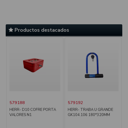
Productos destacados
579188
579192
HERR- D10 COFRE PORTA
HERR- TRABA U GRANDE
IP
VALORES N1
GK104.106 180*320MM