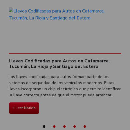
Llaves Codificadas para Autos en Catamarca,
C
Tucumán, La Rioja y Santiago del Estero
A
ta
Las llaves codificadas para autos forman parte de los
S
sistemas de seguridad de los vehículos modernos. Estas
c
llaves incorporan un chip electrónico que permite identificar
c
la llave correcta antes de que el motor pueda arrancar.
s
+ Leer Noticia