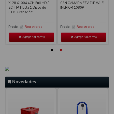
X-28 X1004 4CH Full HD /
C6N CAMARA EZVIZ IP WI-FI
2CH IP. Hasta 1 Disco de
INERIOR 1080P
4
6TB. Grabación:...
L
Precio:
Registrarse
Precio:
Registrarse
P
Agregar al carrito
Agregar al carrito
Novedades