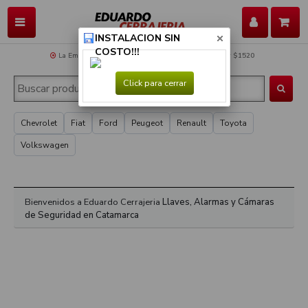
INSTALACION SIN
COSTO!!!
La Empresa
Soporte
Cotización del Dolar
$1520
Click para cerrar
Chevrolet
Fiat
Ford
Peugeot
Renault
Toyota
Volkswagen
Bienvenidos a Eduardo Cerrajeria
Llaves, Alarmas y Cámaras
de Seguridad en Catamarca