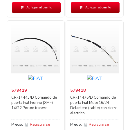
Agregar al carrito
Agregar al carrito
579419
579418
CR-14443/D Comando de
CR-14476/D Comando de
puerta Fiat Fiorino (XMF)
puerta Fiat Mobi 16/24
14/22 Porton trasero
Delantero (cable) con cierre
electrico...
Precio:
Registrarse
Precio:
Registrarse