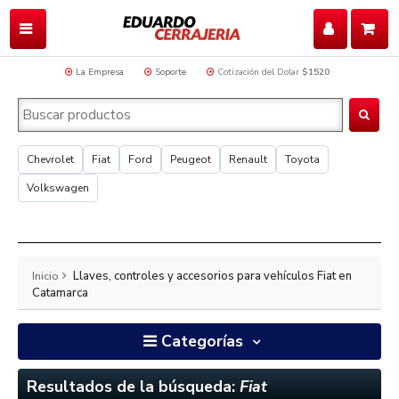
La Empresa
Soporte
Cotización del Dolar
$1520
Chevrolet
Fiat
Ford
Peugeot
Renault
Toyota
Volkswagen
Inicio
Llaves, controles y accesorios para vehículos Fiat en
Catamarca
Categorías
Resultados de la búsqueda:
Fiat