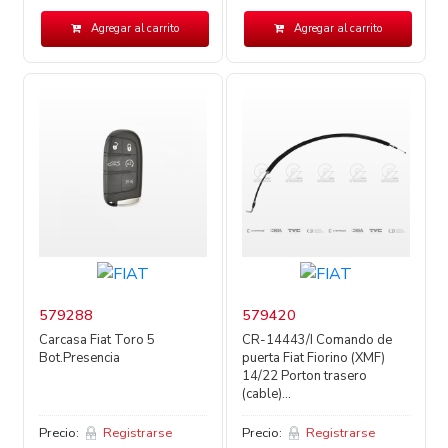
Agregar al carrito
Agregar al carrito
579288
579420
Carcasa Fiat Toro 5
CR-14443/I Comando de
Bot.Presencia
puerta Fiat Fiorino (XMF)
14/22 Porton trasero
(cable)...
Precio:
Registrarse
Precio:
Registrarse