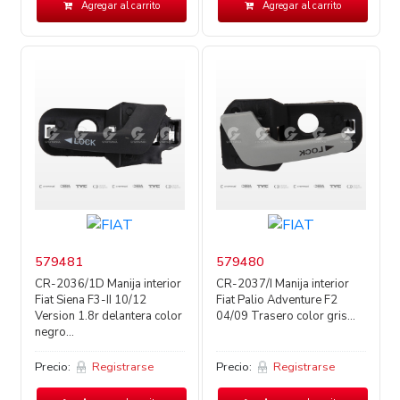
Agregar al carrito
Agregar al carrito
579481
579480
CR-2036/1D Manija interior
CR-2037/I Manija interior
Fiat Siena F3-II 10/12
Fiat Palio Adventure F2
Version 1.8r delantera color
04/09 Trasero color gris...
negro...
Precio:
Registrarse
Precio:
Registrarse