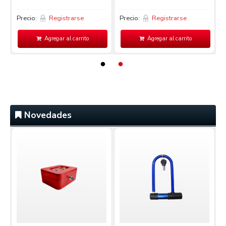
Precio:
Registrarse
Precio:
Registrarse
P
Agregar al carrito
Agregar al carrito
Novedades