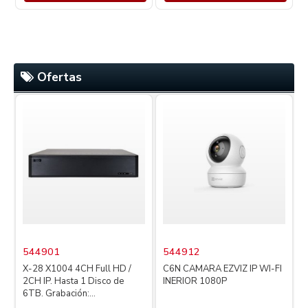
Ofertas
544901
544912
X-28 X1004 4CH Full HD /
C6N CAMARA EZVIZ IP WI-FI
2CH IP. Hasta 1 Disco de
INERIOR 1080P
4
6TB. Grabación:...
L