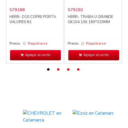
579188
579192
i
HERR- D10 COFRE PORTA
HERR- TRABA U GRANDE
VALORES N1
GK104.106 180*320MM
Precio:
Registrarse
Precio:
Registrarse
P
Agregar al carrito
Agregar al carrito