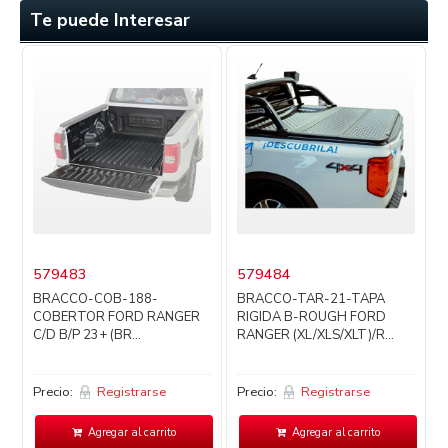
Te puede Interesar
579483
579484
BRACCO-COB-188-
BRACCO-TAR-21-TAPA
COBERTOR FORD RANGER
RIGIDA B-ROUGH FORD
C/D B/P 23+ (BR...
RANGER (XL/XLS/XLT)/R...
Precio:
Registrarse
Precio:
Registrarse
P
Agregar al carrito
Agregar al carrito