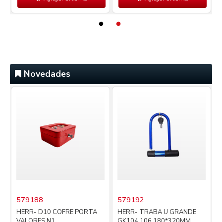
Novedades
579188
579192
i
HERR- D10 COFRE PORTA
HERR- TRABA U GRANDE
VALORES N1
GK104.106 180*320MM