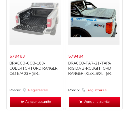
579483
579484
BRACCO-COB-188-
BRACCO-TAR-21-TAPA
COBERTOR FORD RANGER
RIGIDA B-ROUGH FORD
C/D B/P 23+ (BR...
RANGER (XL/XLS/XLT)/R...
Precio:
Registrarse
Precio:
Registrarse
P
Agregar al carrito
Agregar al carrito