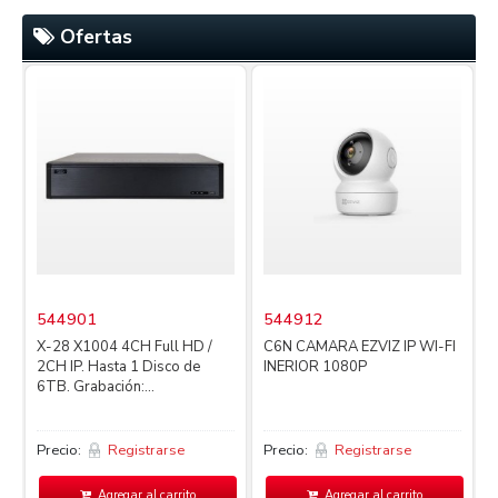
Ofertas
544901
544912
X-28 X1004 4CH Full HD /
C6N CAMARA EZVIZ IP WI-FI
2CH IP. Hasta 1 Disco de
INERIOR 1080P
4
6TB. Grabación:...
L
Precio:
Registrarse
Precio:
Registrarse
P
Agregar al carrito
Agregar al carrito