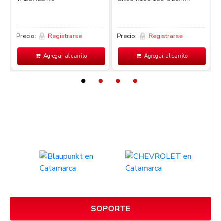
Precio:
Registrarse
Precio:
Registrarse
P
Agregar al carrito
Agregar al carrito
SOPORTE