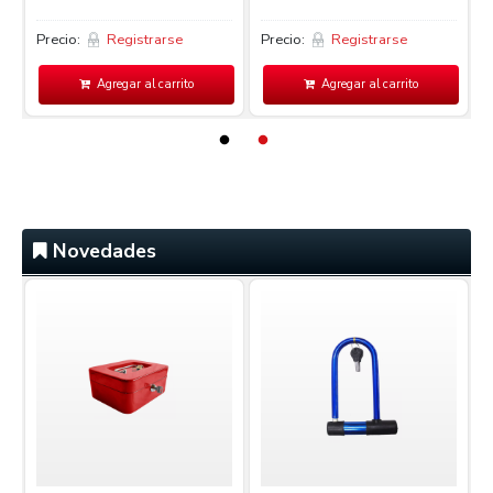
Precio:
Registrarse
Precio:
Registrarse
P
Agregar al carrito
Agregar al carrito
Novedades