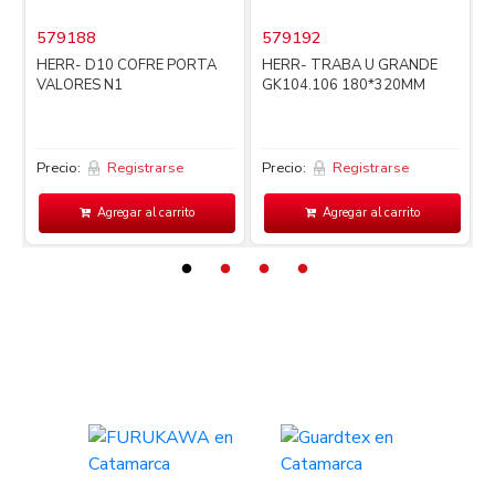
579188
579192
i
HERR- D10 COFRE PORTA
HERR- TRABA U GRANDE
VALORES N1
GK104.106 180*320MM
Precio:
Registrarse
Precio:
Registrarse
P
Agregar al carrito
Agregar al carrito