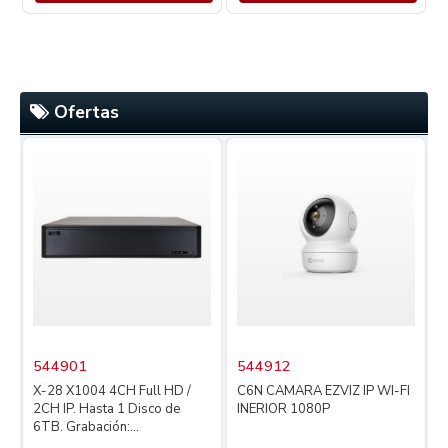
Ofertas
544901
544912
X-28 X1004 4CH Full HD /
C6N CAMARA EZVIZ IP WI-FI
2CH IP. Hasta 1 Disco de
INERIOR 1080P
4
6TB. Grabación:...
L