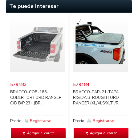
Te puede Interesar
579483
579484
BRACCO-COB-188-
BRACCO-TAR-21-TAPA
COBERTOR FORD RANGER
RIGIDA B-ROUGH FORD
C/D B/P 23+ (BR...
RANGER (XL/XLS/XLT)/R...
Precio:
Registrarse
Precio:
Registrarse
P
Agregar al carrito
Agregar al carrito