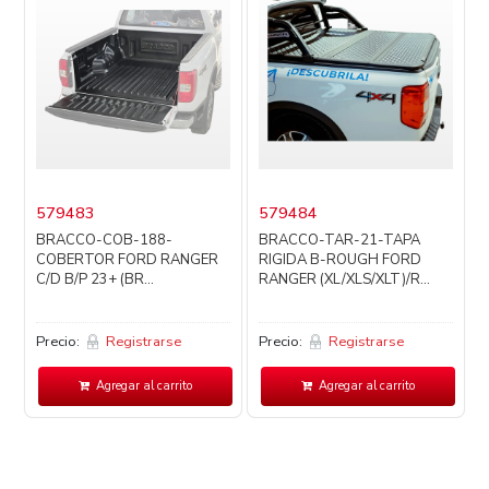
579483
579484
BRACCO-COB-188-
BRACCO-TAR-21-TAPA
COBERTOR FORD RANGER
RIGIDA B-ROUGH FORD
C/D B/P 23+ (BR...
RANGER (XL/XLS/XLT)/R...
Precio:
Registrarse
Precio:
Registrarse
P
Agregar al carrito
Agregar al carrito