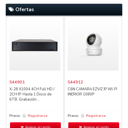
Ofertas
544901
544912
X-28 X1004 4CH Full HD /
C6N CAMARA EZVIZ IP WI-FI
2CH IP. Hasta 1 Disco de
INERIOR 1080P
4
6TB. Grabación:...
L
Precio:
Registrarse
Precio:
Registrarse
P
Agregar al carrito
Agregar al carrito