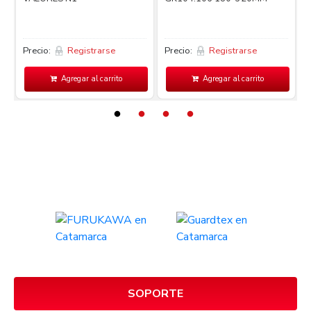
Precio:
Registrarse
Precio:
Registrarse
P
Agregar al carrito
Agregar al carrito
SOPORTE