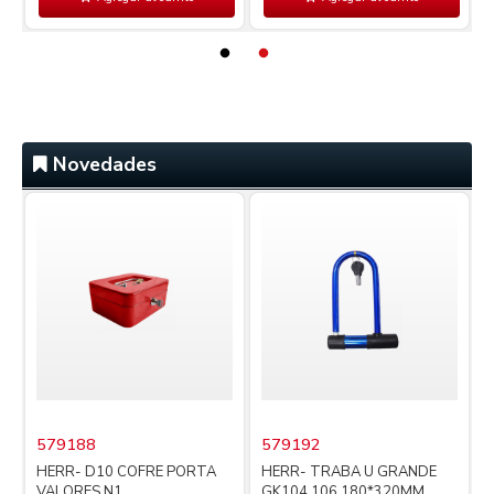
Novedades
579188
579192
i
HERR- D10 COFRE PORTA
HERR- TRABA U GRANDE
VALORES N1
GK104.106 180*320MM