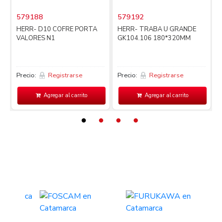
579188
579192
i
HERR- D10 COFRE PORTA
HERR- TRABA U GRANDE
VALORES N1
GK104.106 180*320MM
Precio:
Registrarse
Precio:
Registrarse
P
Agregar al carrito
Agregar al carrito