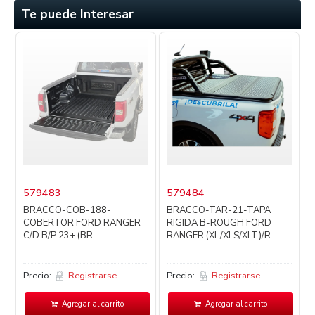
Te puede Interesar
579483
579484
BRACCO-COB-188-
BRACCO-TAR-21-TAPA
COBERTOR FORD RANGER
RIGIDA B-ROUGH FORD
C/D B/P 23+ (BR...
RANGER (XL/XLS/XLT)/R...
Precio:
Registrarse
Precio:
Registrarse
P
Agregar al carrito
Agregar al carrito