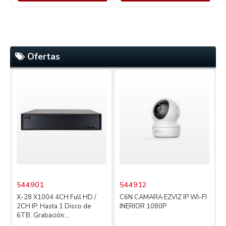
Ofertas
544901
544912
X-28 X1004 4CH Full HD /
C6N CAMARA EZVIZ IP WI-FI
2CH IP. Hasta 1 Disco de
INERIOR 1080P
4
6TB. Grabación:...
L