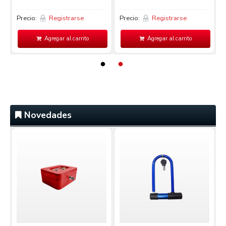
Precio:
Registrarse
Precio:
Registrarse
P
Agregar al carrito
Agregar al carrito
Novedades