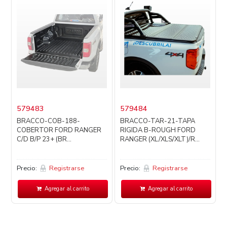
579483
579484
BRACCO-COB-188-
BRACCO-TAR-21-TAPA
COBERTOR FORD RANGER
RIGIDA B-ROUGH FORD
C/D B/P 23+ (BR...
RANGER (XL/XLS/XLT)/R...
Precio:
Registrarse
Precio:
Registrarse
P
Agregar al carrito
Agregar al carrito