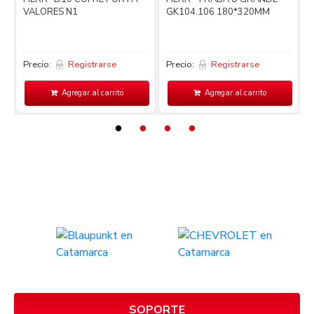
VALORES N1
GK104.106 180*320MM
Precio:
Registrarse
Precio:
Registrarse
P
Agregar al carrito
Agregar al carrito
SOPORTE