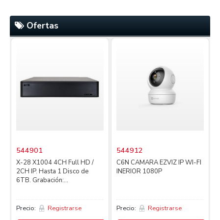
Ofertas
544901
544912
X-28 X1004 4CH Full HD /
C6N CAMARA EZVIZ IP WI-FI
2CH IP. Hasta 1 Disco de
INERIOR 1080P
4
6TB. Grabación:...
L
Precio:
Registrarse
Precio:
Registrarse
P