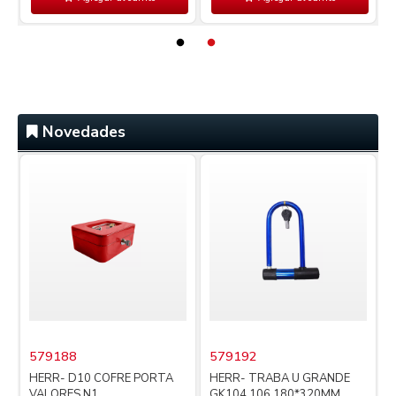
Novedades
579188
579192
i
HERR- D10 COFRE PORTA
HERR- TRABA U GRANDE
VALORES N1
GK104.106 180*320MM