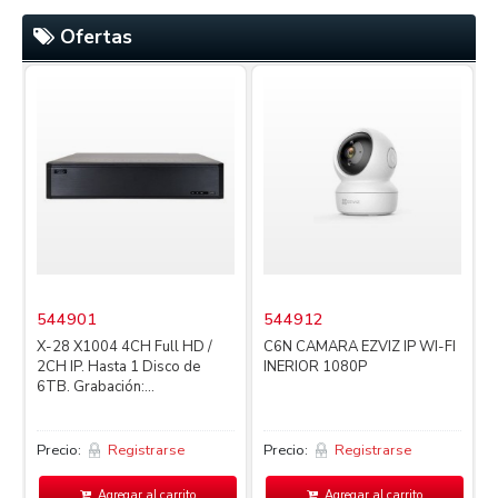
Ofertas
544901
544912
X-28 X1004 4CH Full HD /
C6N CAMARA EZVIZ IP WI-FI
2CH IP. Hasta 1 Disco de
INERIOR 1080P
4
6TB. Grabación:...
L
Precio:
Registrarse
Precio:
Registrarse
P
Agregar al carrito
Agregar al carrito