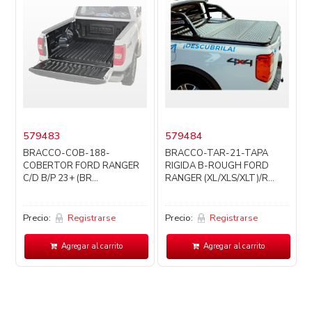
579483
579484
BRACCO-COB-188-
BRACCO-TAR-21-TAPA
COBERTOR FORD RANGER
RIGIDA B-ROUGH FORD
C/D B/P 23+ (BR...
RANGER (XL/XLS/XLT)/R...
Precio:
Registrarse
Precio:
Registrarse
P
Agregar al carrito
Agregar al carrito