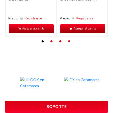
Precio:
Registrarse
Precio:
Registrarse
P
Agregar al carrito
Agregar al carrito
SOPORTE