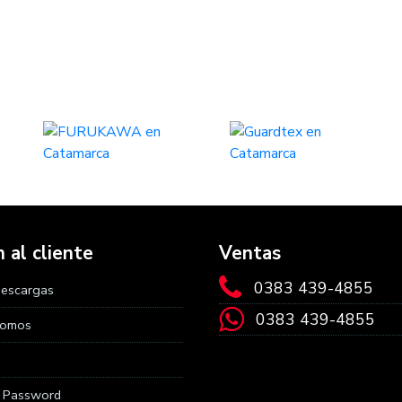
 al cliente
Ventas
0383 439-4855
Descargas
0383 439-4855
Somos
r Password