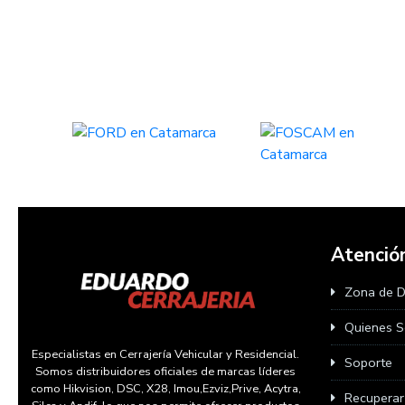
Atención
Zona de 
Quienes 
Especialistas en Cerrajería Vehicular y Residencial.
Soporte
Somos distribuidores oficiales de marcas líderes
como Hikvision, DSC, X28, Imou,Ezviz,Prive, Acytra,
Recupera