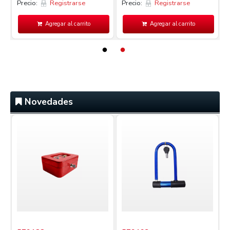
Precio:
Registrarse
Precio:
Registrarse
P
Agregar al carrito
Agregar al carrito
Novedades