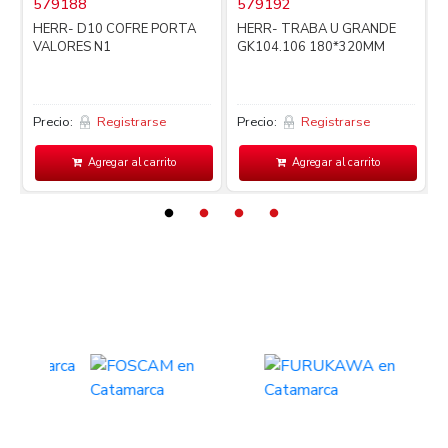
579188
579192
i
HERR- D10 COFRE PORTA
HERR- TRABA U GRANDE
VALORES N1
GK104.106 180*320MM
Precio:
Registrarse
Precio:
Registrarse
P
Agregar al carrito
Agregar al carrito