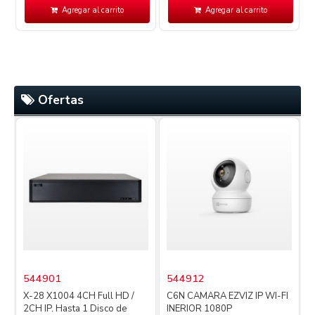
Agregar al carrito
Agregar al carrito
Ofertas
544901
544912
X-28 X1004 4CH Full HD /
C6N CAMARA EZVIZ IP WI-FI
2CH IP. Hasta 1 Disco de
INERIOR 1080P
4