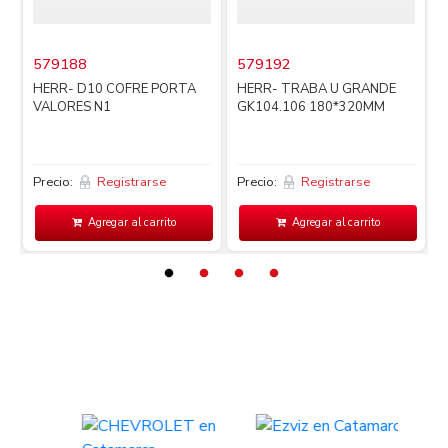
579188
579192
i
HERR- D10 COFRE PORTA
HERR- TRABA U GRANDE
VALORES N1
GK104.106 180*320MM
Precio:
Registrarse
Precio:
Registrarse
P
Agregar al carrito
Agregar al carrito