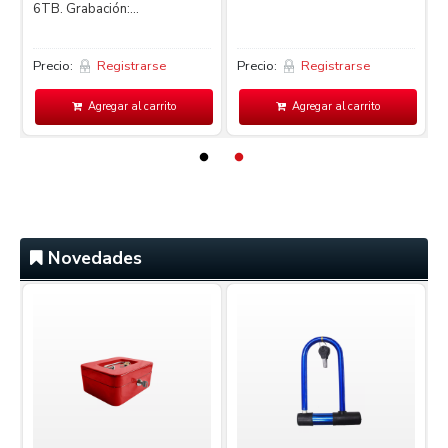
6TB. Grabación:...
L
Precio:
Registrarse
Precio:
Registrarse
P
Agregar al carrito
Agregar al carrito
Novedades