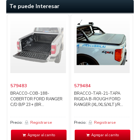
Te puede Interesar
579483
579484
BRACCO-COB-188-
BRACCO-TAR-21-TAPA
COBERTOR FORD RANGER
RIGIDA B-ROUGH FORD
C/D B/P 23+ (BR...
RANGER (XL/XLS/XLT)/R...
Precio:
Registrarse
Precio:
Registrarse
P
Agregar al carrito
Agregar al carrito