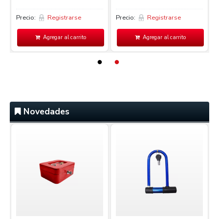
Precio:
Registrarse
Precio:
Registrarse
P
Agregar al carrito
Agregar al carrito
Novedades