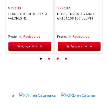
579188
579192
i
HERR- D10 COFRE PORTA
HERR- TRABA U GRANDE
VALORES N1
GK104.106 180*320MM
Precio:
Registrarse
Precio:
Registrarse
P
Agregar al carrito
Agregar al carrito