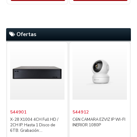
Ofertas
544901
544912
X-28 X1004 4CH Full HD /
C6N CAMARA EZVIZ IP WI-FI
2CH IP. Hasta 1 Disco de
INERIOR 1080P
4
6TB. Grabación:...
L