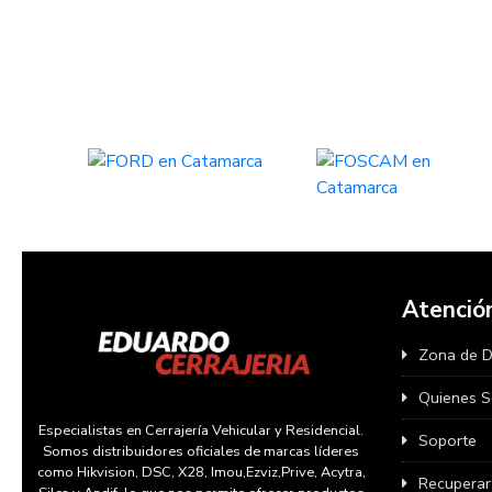
Atención
Zona de 
Quienes 
Especialistas en Cerrajería Vehicular y Residencial.
Soporte
Somos distribuidores oficiales de marcas líderes
como Hikvision, DSC, X28, Imou,Ezviz,Prive, Acytra,
Recupera