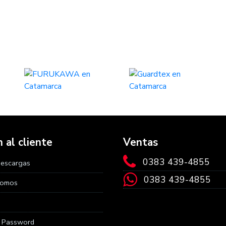
 al cliente
Ventas
0383 439-4855
Descargas
0383 439-4855
Somos
r Password