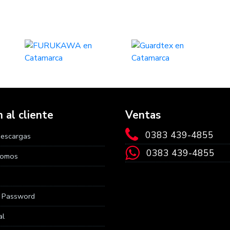
 al cliente
Ventas
0383 439-4855
Descargas
0383 439-4855
Somos
r Password
al