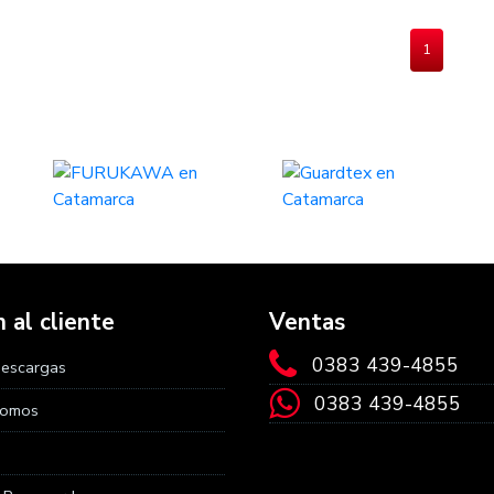
1
 al cliente
Ventas
0383 439-4855
Descargas
0383 439-4855
Somos