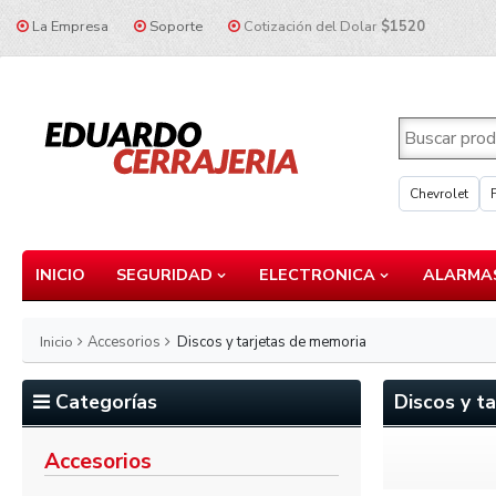
La Empresa
Soporte
Cotización del Dolar
$1520
Chevrolet
INICIO
SEGURIDAD
ELECTRONICA
ALARMAS
Inicio
Accesorios
Discos y tarjetas de memoria
Categorías
Discos y t
Accesorios