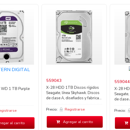
559043
559044
X-28 HDD 1TB Discos rígidos
o WD 1 TB Purple
X-28 HDD
Seagate, línea Skyhawk. Discos
Seagate,
de clase A, diseñados y fabrica...
de clase 
Precio:
Registrarse
egistrarse
Precio:
Agregar al carrito
egar al carrito