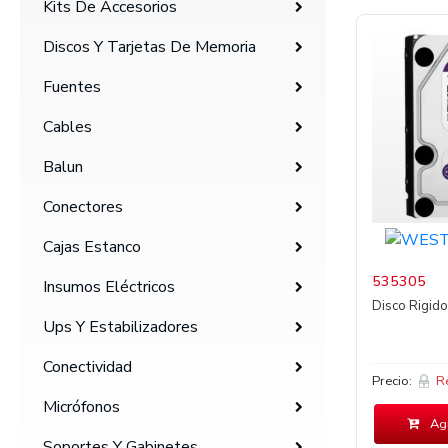
Kits De Accesorios
Discos Y Tarjetas De Memoria
Fuentes
Cables
Balun
Conectores
Cajas Estanco
535305
Insumos Eléctricos
Disco Rigid
Ups Y Estabilizadores
Conectividad
Precio:
R
Micrófonos
Agr
Soportes Y Gabinetes