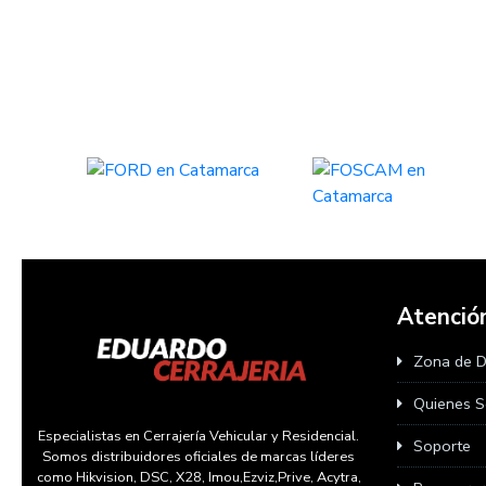
Atención
Zona de 
Quienes 
Especialistas en Cerrajería Vehicular y Residencial.
Soporte
Somos distribuidores oficiales de marcas líderes
como Hikvision, DSC, X28, Imou,Ezviz,Prive, Acytra,