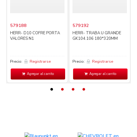
579188
579192
i
HERR- D10 COFRE PORTA
HERR- TRABA U GRANDE
VALORES N1
GK104.106 180*320MM
Precio:
Registrarse
Precio:
Registrarse
P
Agregar al carrito
Agregar al carrito