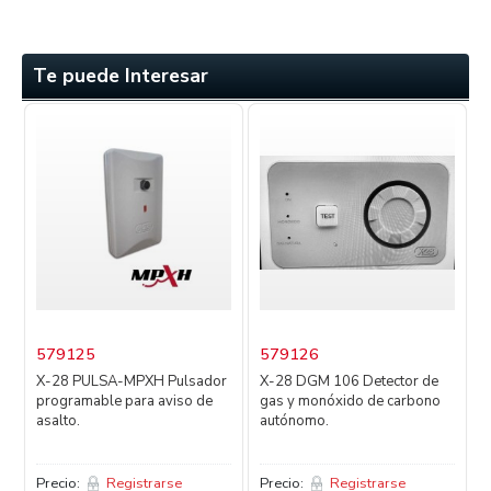
Te puede Interesar
579125
579126
X-28 PULSA-MPXH Pulsador
X-28 DGM 106 Detector de
programable para aviso de
gas y monóxido de carbono
D
asalto.
autónomo.
d
Precio:
Registrarse
Precio:
Registrarse
P