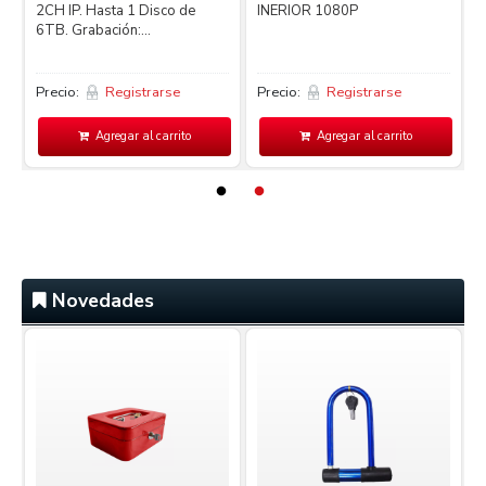
2CH IP. Hasta 1 Disco de
INERIOR 1080P
4
6TB. Grabación:...
L
Precio:
Registrarse
Precio:
Registrarse
P
Agregar al carrito
Agregar al carrito
Novedades