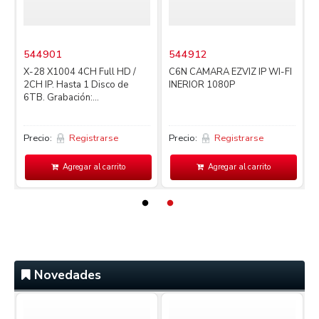
544901
544912
X-28 X1004 4CH Full HD /
C6N CAMARA EZVIZ IP WI-FI
2CH IP. Hasta 1 Disco de
INERIOR 1080P
4
6TB. Grabación:...
L
Precio:
Registrarse
Precio:
Registrarse
P
Agregar al carrito
Agregar al carrito
Novedades