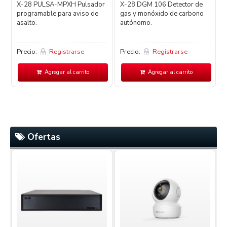
X-28 PULSA-MPXH Pulsador
X-28 DGM 106 Detector de
programable para aviso de
gas y monóxido de carbono
D
asalto.
autónomo.
d
Precio:
Registrarse
Precio:
Registrarse
P
Agregar al carrito
Agregar al carrito
Ofertas