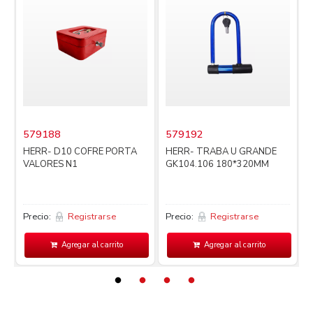
579188
579192
i
HERR- D10 COFRE PORTA
HERR- TRABA U GRANDE
VALORES N1
GK104.106 180*320MM
Precio:
Registrarse
Precio:
Registrarse
P
Agregar al carrito
Agregar al carrito