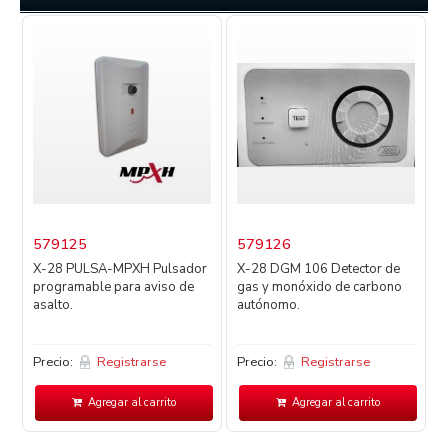
579125
579126
X-28 PULSA-MPXH Pulsador
X-28 DGM 106 Detector de
programable para aviso de
gas y monóxido de carbono
D
asalto.
autónomo.
d
Precio:
Registrarse
Precio:
Registrarse
P
Agregar al carrito
Agregar al carrito