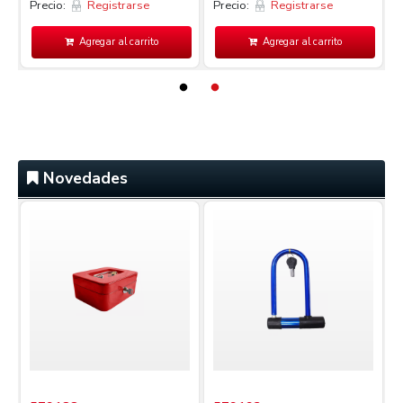
Precio:
Registrarse
Precio:
Registrarse
P
Agregar al carrito
Agregar al carrito
Novedades