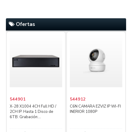
Ofertas
544901
544912
X-28 X1004 4CH Full HD /
C6N CAMARA EZVIZ IP WI-FI
2CH IP. Hasta 1 Disco de
INERIOR 1080P
4
6TB. Grabación:...
L