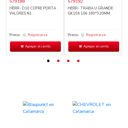
579188
579192
i
HERR- D10 COFRE PORTA
HERR- TRABA U GRANDE
VALORES N1
GK104.106 180*320MM
Precio:
Registrarse
Precio:
Registrarse
P
Agregar al carrito
Agregar al carrito