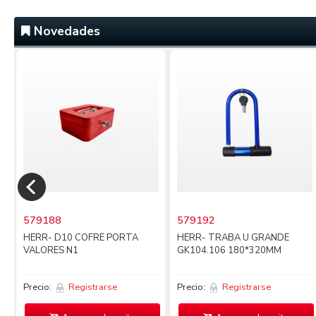
Novedades
579188
579192
HERR- D10 COFRE PORTA
HERR- TRABA U GRANDE
VALORES N1
GK104.106 180*320MM
Precio:
Registrarse
Precio:
Registrarse