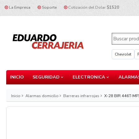
La Empresa
Soporte
Cotización del Dolar
$1520
Chevrolet
INICIO
SEGURIDAD
ELECTRONICA
ALARMAS
Inicio
Alarmas domicilio
Barreras infrarrojas
X-28 BIR 446T-MPXH