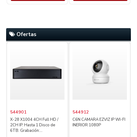
Ofertas
544901
544912
X-28 X1004 4CH Full HD /
C6N CAMARA EZVIZ IP WI-FI
2CH IP. Hasta 1 Disco de
INERIOR 1080P
4
6TB. Grabación:...
L