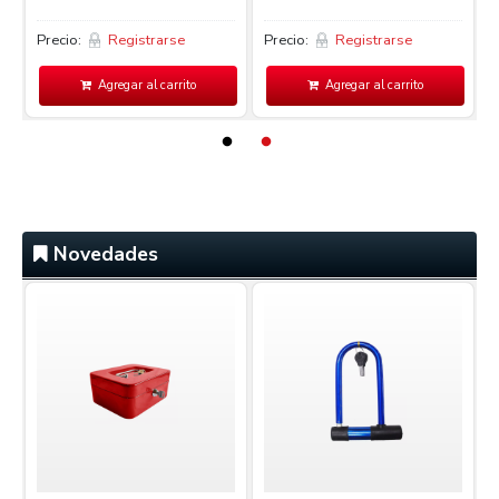
Precio:
Registrarse
Precio:
Registrarse
P
Agregar al carrito
Agregar al carrito
Novedades