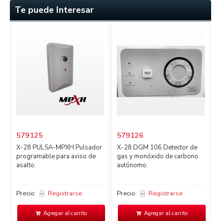
Te puede Interesar
579125
579126
X-28 PULSA-MPXH Pulsador
X-28 DGM 106 Detector de
programable para aviso de
gas y monóxido de carbono
D
asalto.
autónomo.
d
Precio:
Registrarse
Precio:
Registrarse
P
Agregar al carrito
Agregar al carrito