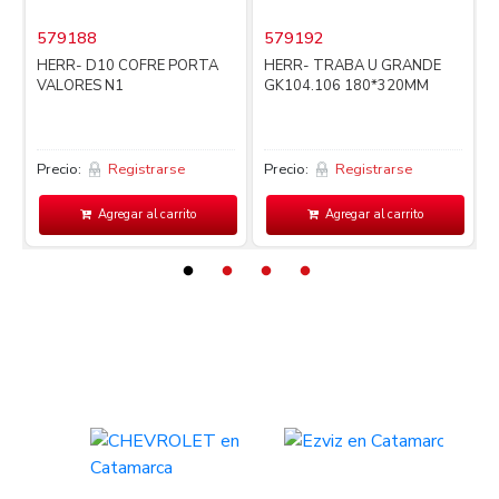
579188
579192
i
HERR- D10 COFRE PORTA
HERR- TRABA U GRANDE
VALORES N1
GK104.106 180*320MM
Precio:
Registrarse
Precio:
Registrarse
P
Agregar al carrito
Agregar al carrito