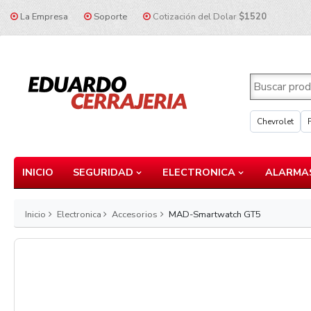
La Empresa
Soporte
Cotización del Dolar
$1520
Chevrolet
INICIO
SEGURIDAD
ELECTRONICA
ALARMAS
Inicio
Electronica
Accesorios
MAD-Smartwatch GT5