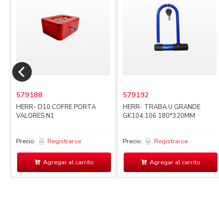
579188
579192
HERR- D10 COFRE PORTA
HERR- TRABA U GRANDE
VALORES N1
GK104.106 180*320MM
Precio:
Registrarse
Precio:
Registrarse
Agregar al carrito
Agregar al carrito