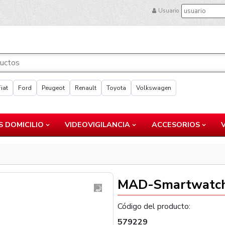
Usuario
Fiat
Ford
Peugeot
Renault
Toyota
Volkswagen
 DOMICILIO
VIDEOVIGILANCIA
ACCESORIOS
MAD-Smartwatc
Código del producto:
579229