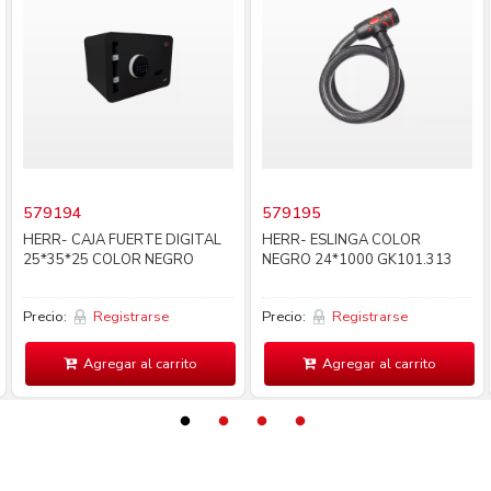
579194
579195
HERR- CAJA FUERTE DIGITAL
HERR- ESLINGA COLOR
25*35*25 COLOR NEGRO
NEGRO 24*1000 GK101.313
Precio:
Registrarse
Precio:
Registrarse
Agregar al carrito
Agregar al carrito