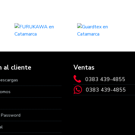
 al cliente
Ventas
0383 439-4855
Descargas
0383 439-4855
Somos
r Password
al