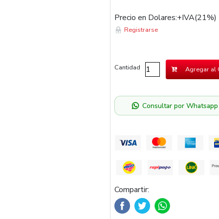
Precio en Dolares:+IVA(21%)
Registrarse
Cantidad
Agregar al 
Consultar por Whatsapp
Compartir: