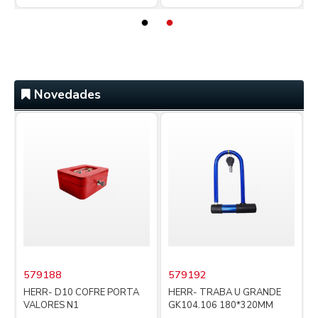
Novedades
579188
579192
i
HERR- D10 COFRE PORTA
HERR- TRABA U GRANDE
VALORES N1
GK104.106 180*320MM