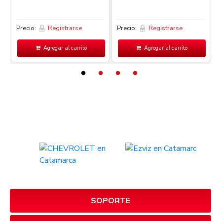
Precio:
Registrarse
Precio:
Registrarse
P
Agregar al carrito
Agregar al carrito
SOPORTE