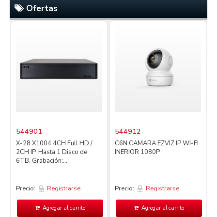
Ofertas
544901
544912
X-28 X1004 4CH Full HD /
C6N CAMARA EZVIZ IP WI-FI
2CH IP. Hasta 1 Disco de
INERIOR 1080P
4
6TB. Grabación:...
L
Precio:
Registrarse
Precio:
Registrarse
P
Agregar al carrito
Agregar al carrito