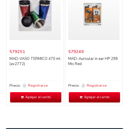
579251
579249
MAD-VASO TERMICO 470 ml
MAD-Auricular in ear HP 298
(av2772)
Mic Red
Precio:
Registrarse
Precio:
Registrarse
P
Agregar al carrito
Agregar al carrito