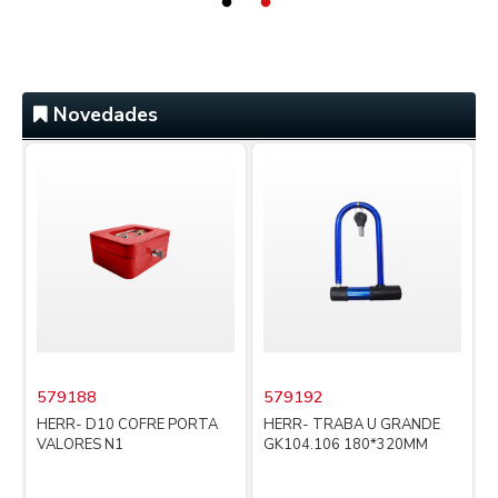
Novedades
579188
579192
i
HERR- D10 COFRE PORTA
HERR- TRABA U GRANDE
VALORES N1
GK104.106 180*320MM