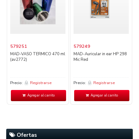
579251
579249
MAD-VASO TERMICO 470 ml
MAD-Auricular in ear HP 298
(av2772)
Mic Red
Precio:
Registrarse
Precio:
Registrarse
P
Agregar al carrito
Agregar al carrito
Ofertas