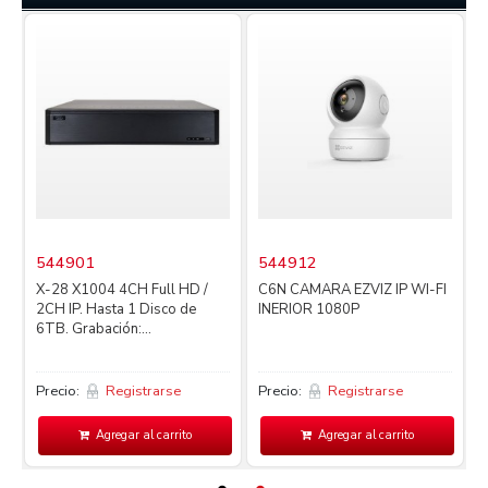
544901
544912
X-28 X1004 4CH Full HD /
C6N CAMARA EZVIZ IP WI-FI
2CH IP. Hasta 1 Disco de
INERIOR 1080P
4
6TB. Grabación:...
L
Precio:
Registrarse
Precio:
Registrarse
P
Agregar al carrito
Agregar al carrito