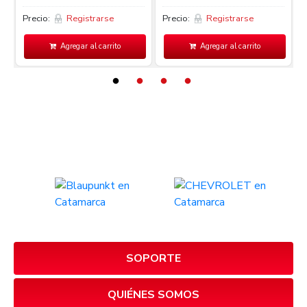
Precio:
Registrarse
Precio:
Registrarse
P
Agregar al carrito
Agregar al carrito
SOPORTE
QUIÉNES SOMOS