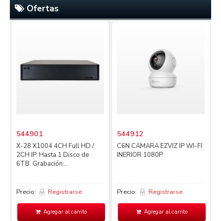
Ofertas
544901
544912
X-28 X1004 4CH Full HD /
C6N CAMARA EZVIZ IP WI-FI
2CH IP. Hasta 1 Disco de
INERIOR 1080P
4
6TB. Grabación:...
L
Precio:
Registrarse
Precio:
Registrarse
P
Agregar al carrito
Agregar al carrito