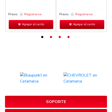
Precio:
Registrarse
Precio:
Registrarse
P
Agregar al carrito
Agregar al carrito
SOPORTE