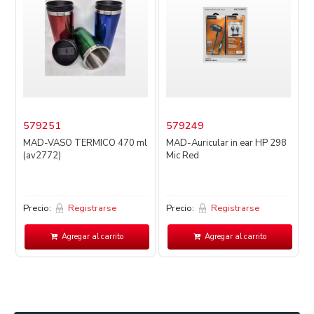
579251
579249
MAD-VASO TERMICO 470 ml
MAD-Auricular in ear HP 298
(av2772)
Mic Red
Precio:
Registrarse
Precio:
Registrarse
P
Agregar al carrito
Agregar al carrito