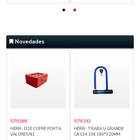
Novedades
579188
579192
i
HERR- D10 COFRE PORTA
HERR- TRABA U GRANDE
VALORES N1
GK104.106 180*320MM