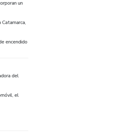
corporan un
n Catamarca,
 de encendido
adora del
omóvil, el