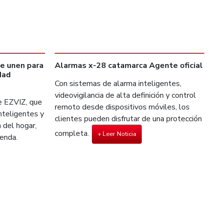
se unen para
Alarmas x-28 catamarca Agente oficial
dad
Con sistemas de alarma inteligentes,
videovigilancia de alta definición y control
e EZVIZ, que
remoto desde dispositivos móviles, los
nteligentes y
clientes pueden disfrutar de una protección
 del hogar,
completa.
+ Leer Noticia
ienda.