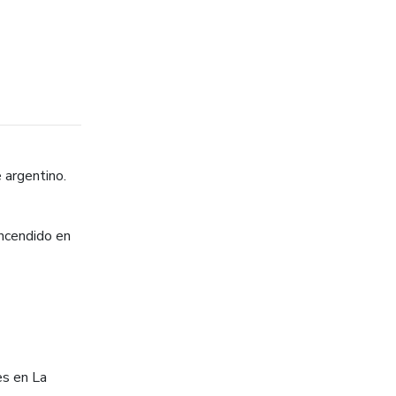
 argentino.
encendido en
es en La