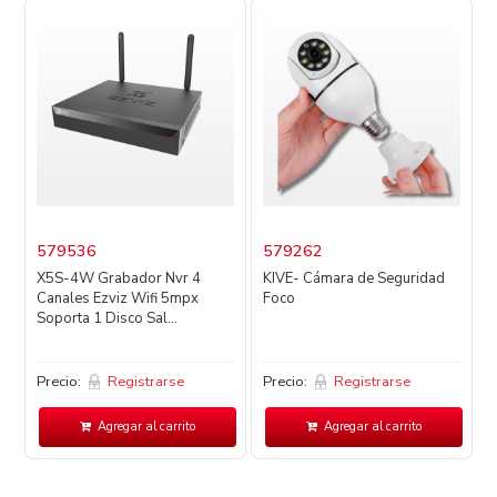
579536
579262
X5S-4W Grabador Nvr 4
KIVE- Cámara de Seguridad
Canales Ezviz Wifi 5mpx
Foco
M
Soporta 1 Disco Sal...
1
Precio:
Registrarse
Precio:
Registrarse
P
Agregar al carrito
Agregar al carrito