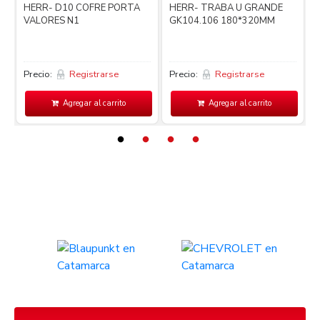
i
HERR- D10 COFRE PORTA
HERR- TRABA U GRANDE
VALORES N1
GK104.106 180*320MM
Precio:
Registrarse
Precio:
Registrarse
P
Agregar al carrito
Agregar al carrito