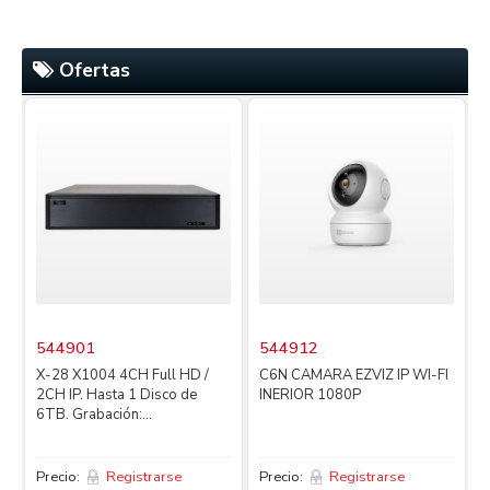
Ofertas
544901
544912
X-28 X1004 4CH Full HD /
C6N CAMARA EZVIZ IP WI-FI
2CH IP. Hasta 1 Disco de
INERIOR 1080P
4
6TB. Grabación:...
L
Precio:
Registrarse
Precio:
Registrarse
P