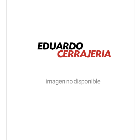
1
/
1