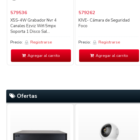
579536
579262
X5S-4W Grabador Nvr 4
KIVE- Cámara de Seguridad
x
Canales Ezviz Wifi 5mpx
Foco
Soporta 1 Disco Sal...
Precio:
Registrarse
Precio:
Registrarse
Agregar al carrito
Agregar al carrito
Ofertas