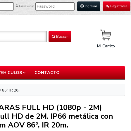
Password
Ingresar
Registrarse
Buscar
Mi Carrito
VEHICULOS
CONTACTO
 86º, IR 20m.
ARAS FULL HD (1080p - 2M)
ll HD de 2M. IP66 metálica con
mm AOV 86º, IR 20m.