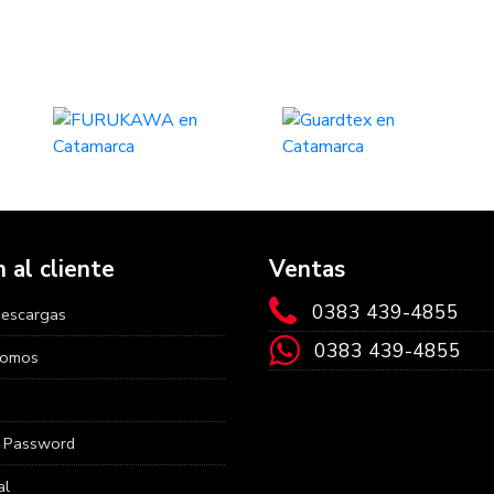
 al cliente
Ventas
0383 439-4855
Descargas
0383 439-4855
Somos
r Password
al