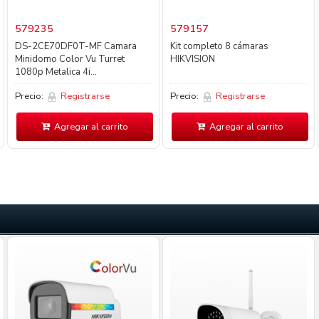
579235
579157
DS-2CE70DF0T-MF Camara
Kit completo 8 cámaras
Minidomo Color Vu Turret
HIKVISION
1080p Metalica 4i...
Precio:
Registrarse
Precio:
Registrarse
Agregar al carrito
Agregar al carrito