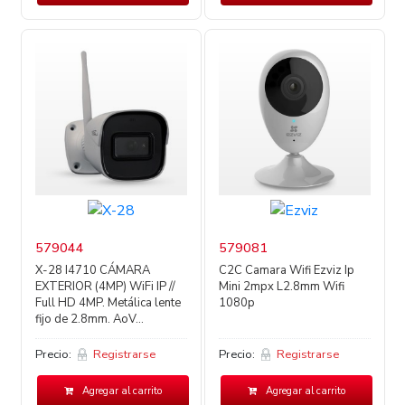
579044
579081
X-28 I4710 CÁMARA
C2C Camara Wifi Ezviz Ip
EXTERIOR (4MP) WiFi IP //
Mini 2mpx L2.8mm Wifi
Full HD 4MP. Metálica lente
1080p
fijo de 2.8mm. AoV...
Precio:
Registrarse
Precio:
Registrarse
Agregar al carrito
Agregar al carrito