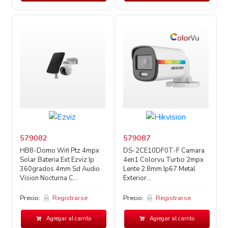
579082
579087
HB8-Domo Wifi Ptz 4mpx
DS-2CE10DF0T-F Camara
Solar Bateria Ext Ezviz Ip
4en1 Colorvu Turbo 2mpx
360grados 4mm Sd Audio
Lente 2.8mm Ip67 Metal
Vision Nocturna C...
Exterior...
Precio:
Registrarse
Precio:
Registrarse
Agregar al carrito
Agregar al carrito