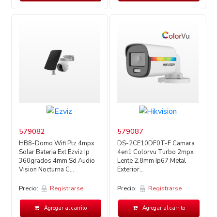
579082
579087
HB8-Domo Wifi Ptz 4mpx
DS-2CE10DF0T-F Camara
Solar Bateria Ext Ezviz Ip
4en1 Colorvu Turbo 2mpx
360grados 4mm Sd Audio
Lente 2.8mm Ip67 Metal
Vision Nocturna C...
Exterior...
Precio:
Registrarse
Precio:
Registrarse
Agregar al carrito
Agregar al carrito