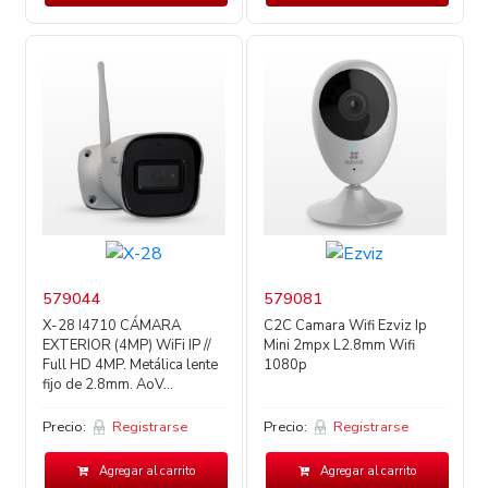
579044
579081
X-28 I4710 CÁMARA
C2C Camara Wifi Ezviz Ip
EXTERIOR (4MP) WiFi IP //
Mini 2mpx L2.8mm Wifi
Full HD 4MP. Metálica lente
1080p
fijo de 2.8mm. AoV...
Precio:
Registrarse
Precio:
Registrarse
Agregar al carrito
Agregar al carrito