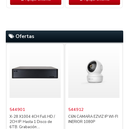
Ofertas
544901
544912
X-28 X1004 4CH Full HD /
C6N CAMARA EZVIZ IP WI-FI
2CH IP. Hasta 1 Disco de
INERIOR 1080P
4
6TB. Grabación:...
L