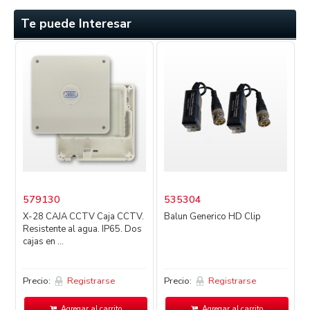
Te puede Interesar
579130
535304
X-28 CAJA CCTV Caja CCTV.
Balun Generico HD Clip
D
Resistente al agua. IP65. Dos
cajas en ...
Precio:
Registrarse
Precio:
Registrarse
P
Agregar al carrito
Agregar al carrito