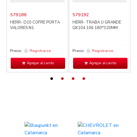
579188
579192
i
HERR- D10 COFRE PORTA
HERR- TRABA U GRANDE
VALORES N1
GK104.106 180*320MM
Precio:
Registrarse
Precio:
Registrarse
P
Agregar al carrito
Agregar al carrito