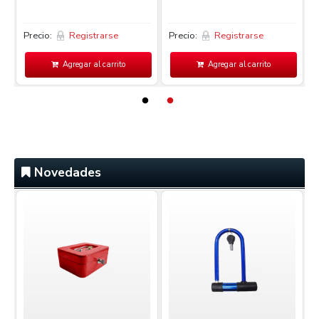
Precio:
Registrarse
Precio:
Registrarse
P
Agregar al carrito
Agregar al carrito
Novedades