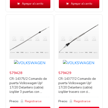
Agregar al carrito
Agregar al carrito
579428
579429
CR-14375/2 Comando de
CR-14377/2 Comando de
puerta Volkswagen Up!
puerta Volkswagen Up!
17/20 Delantero (cable)
17/20 Delantero (cable)
izq/der 3 puertas con ...
izq/der trasero con ci...
Precio:
Registrarse
Precio:
Registrarse