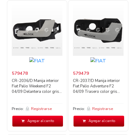
579478
579479
CR-2036/D Manija interior
CR-2037/D Manija interior
Fiat Palio Weekend F2
Fiat Palio Adventure F2
04/09 Delantera color gris...
04/09 Trasero color gris...
Precio:
Registrarse
Precio:
Registrarse
Agregar al carrito
Agregar al carrito