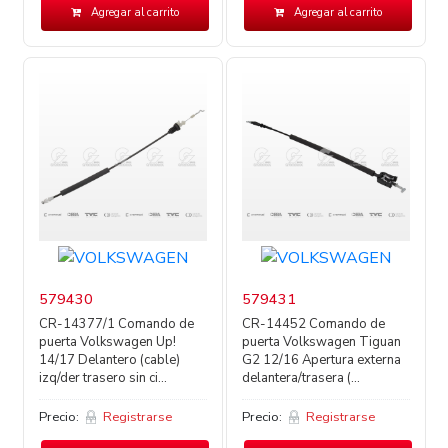
Agregar al carrito
Agregar al carrito
579430
579431
CR-14377/1 Comando de
CR-14452 Comando de
puerta Volkswagen Up!
puerta Volkswagen Tiguan
14/17 Delantero (cable)
G2 12/16 Apertura externa
izq/der trasero sin ci...
delantera/trasera (...
Precio:
Registrarse
Precio:
Registrarse