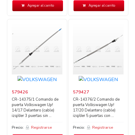
Agregar al carrito
Agregar al carrito
579426
579427
CR-14375/1 Comando de
CR-14376/2 Comando de
puerta Volkswagen Up!
puerta Volkswagen Up!
14/17 Delantero (cable)
17/20 Delantero (cable)
izq/der 3 puertas sin ...
izq/der 5 puertas con ...
Precio:
Registrarse
Precio:
Registrarse