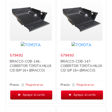
579492
579493
BRACCO-COB-146-
BRACCO-COB-147-
COBERTOR TOYOTA HILUX
COBERTOR TOYOTA HILUX
C/D B/P 16+ (BRACCO)
C/D S/P 16+ (BRACCO)
Precio:
Registrarse
Precio:
Registrarse
Agregar al carrito
Agregar al carrito