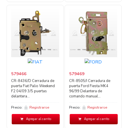
579466
579469
CR-8436/D Cerradura de
CR-8505/I Cerradura de
puerta Fiat Palio Weekend
puerta Ford Fiesta MK4
F2 04/09 3/5 puertas
96/99 Delantera de
delantera...
comando manual...
Precio:
Registrarse
Precio:
Registrarse
Agregar al carrito
Agregar al carrito