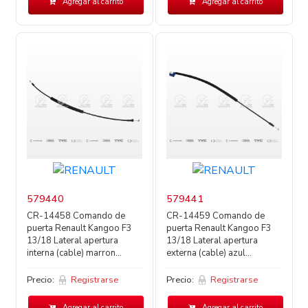
Agregar al carrito
Agregar al carrito
579440
579441
CR-14458 Comando de
CR-14459 Comando de
puerta Renault Kangoo F3
puerta Renault Kangoo F3
13/18 Lateral apertura
13/18 Lateral apertura
interna (cable) marron...
externa (cable) azul...
Precio:
Registrarse
Precio:
Registrarse
Agregar al carrito
Agregar al carrito