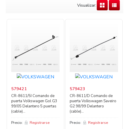
Visualizar:
579421
579423
CR-8611/5I Comando de
CR-8611/D Comando de
puerta Volkswagen Gol G3
puerta Volkswagen Saveiro
99/05 Delantero 5 puertas
G2 98/99 Delantero
(cable)...
(cable)...
Precio:
Registrarse
Precio:
Registrarse