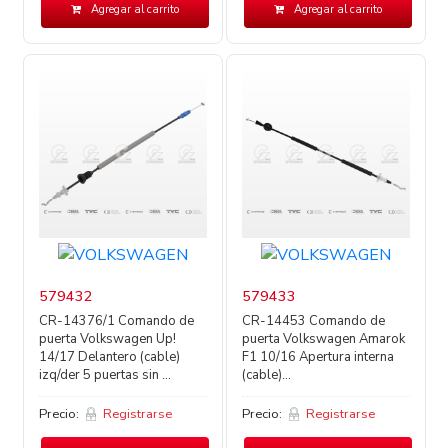
Agregar al carrito
Agregar al carrito
579432
579433
CR-14376/1 Comando de
CR-14453 Comando de
puerta Volkswagen Up!
puerta Volkswagen Amarok
14/17 Delantero (cable)
F1 10/16 Apertura interna
izq/der 5 puertas sin ...
(cable)...
Precio:
Registrarse
Precio:
Registrarse