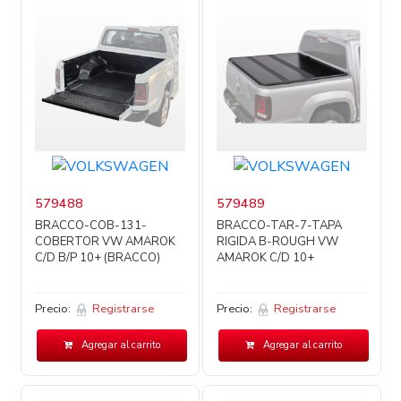
579488
579489
BRACCO-COB-131-
BRACCO-TAR-7-TAPA
COBERTOR VW AMAROK
RIGIDA B-ROUGH VW
C/D B/P 10+ (BRACCO)
AMAROK C/D 10+
Precio:
Registrarse
Precio:
Registrarse
Agregar al carrito
Agregar al carrito