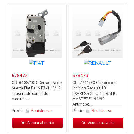
579472
579473
CR-8408/10D Cerradura de
CR-7711/60 Cilindro de
puerta Fiat Palio F3-II 10/12
ignicion Renault 19
Trasera de comando
EXPRESS CLIO 1 TRAFIC
electrico...
MASTERF1 91/92
Antirrobo...
Precio:
Registrarse
Precio:
Registrarse
Agregar al carrito
Agregar al carrito