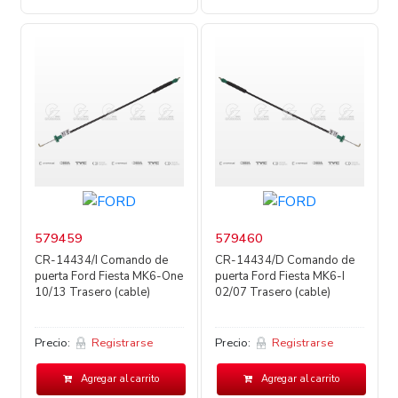
579459
579460
CR-14434/I Comando de
CR-14434/D Comando de
puerta Ford Fiesta MK6-One
puerta Ford Fiesta MK6-I
10/13 Trasero (cable)
02/07 Trasero (cable)
Precio:
Registrarse
Precio:
Registrarse
Agregar al carrito
Agregar al carrito