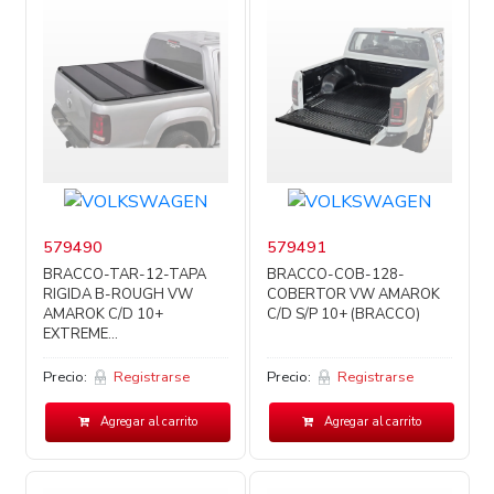
579490
579491
BRACCO-TAR-12-TAPA
BRACCO-COB-128-
RIGIDA B-ROUGH VW
COBERTOR VW AMAROK
AMAROK C/D 10+
C/D S/P 10+ (BRACCO)
EXTREME...
Precio:
Registrarse
Precio:
Registrarse
Agregar al carrito
Agregar al carrito